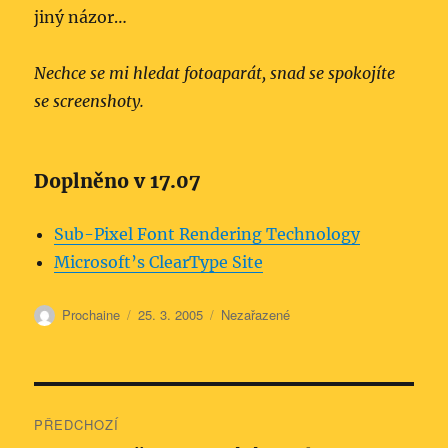
jiný názor…
Nechce se mi hledat fotoaparát, snad se spokojíte
se screenshoty.
Doplněno v 17.07
Sub-Pixel Font Rendering Technology
Microsoft’s Cle­arType Site
Autor:
Publikováno:
Rubriky:
Prochaine
25. 3. 2005
Nezařazené
Navigace
PŘEDCHOZÍ