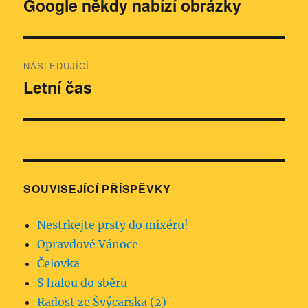
pro
Google někdy nabízí obrázky
Předchozí
příspěvek:
příspěvek
NÁSLEDUJÍCÍ
Letní čas
Následující
příspěvek:
SOUVISEJÍCÍ PŘÍSPĚVKY
Nestrkejte prsty do mixéru!
Opravdové Vánoce
Čelovka
S halou do sběru
Radost ze Švýcarska (2)