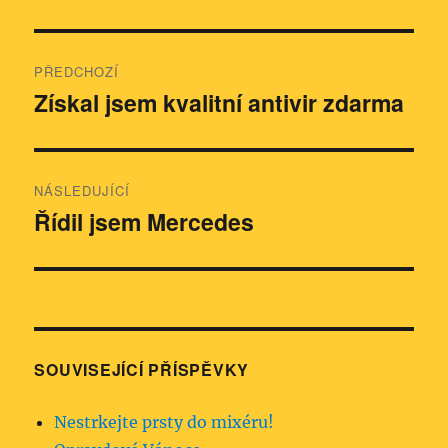
Navigace
PŘEDCHOZÍ
pro
Získal jsem kvalitní antivir zdarma
Předchozí
příspěvek:
příspěvek
NÁSLEDUJÍCÍ
Řídil jsem Mercedes
Následující
příspěvek:
SOUVISEJÍCÍ PŘÍSPĚVKY
Nestrkejte prsty do mixéru!