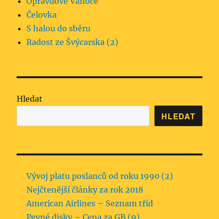
Opravdové Vánoce
Čelovka
S halou do sběru
Radost ze Švýcarska (2)
Hledat
HLEDAT
Vývoj platu poslanců od roku 1990 (2)
Nejčtenější články za rok 2018
American Airlines – Seznam tříd
Pevné disky – Cena za GB (9)