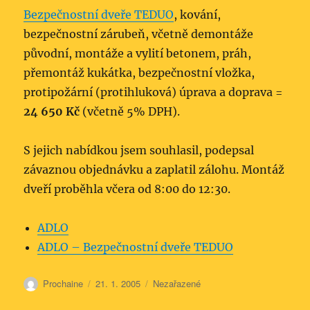
Bezpečnostní dveře TEDUO
, kování,
bezpečnostní zárubeň, včetně demontáže
původní, montáže a vylití betonem, práh,
přemontáž kukátka, bezpečnostní vložka,
protipožární (protihluková) úprava a doprava =
24 650 Kč
(včetně 5% DPH).
S jejich nabídkou jsem souhlasil, podepsal
závaznou objednávku a zaplatil zálohu. Montáž
dveří proběhla včera od 8:00 do 12:30.
ADLO
ADLO – Bezpečnostní dveře TEDUO
Autor:
Publikováno:
Rubriky:
Prochaine
21. 1. 2005
Nezařazené