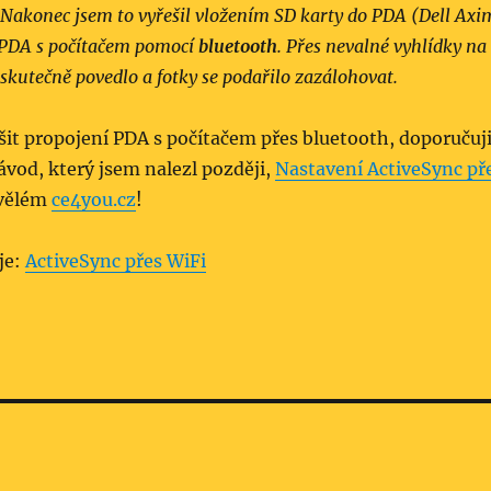
 Nakonec jsem to vyřešil vložením SD karty do PDA (Dell Axi
 PDA s počítačem pomocí
bluetooth
. Přes nevalné vyhlídky na
 skutečně povedlo a fotky se podařilo zazálohovat.
it propojení PDA s počítačem přes bluetooth, doporučuj
návod, který jsem nalezl později,
Nastavení ActiveSync př
vělém
ce4you.cz
!
je:
ActiveSync přes WiFi