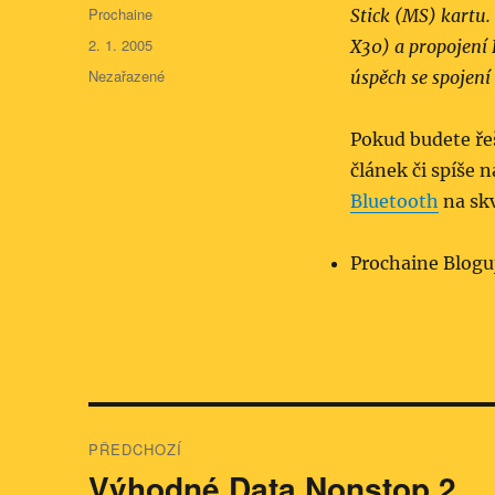
Autor:
Prochaine
Stick (MS) kartu.
Publikováno:
2. 1. 2005
X30) a propojení
Rubriky:
Nezařazené
úspěch se spojení
Pokud budete řeš
článek či spíše 
Bluetooth
na sk
Prochaine Blogu
Navigace
PŘEDCHOZÍ
pro
Výhodné Data Nonstop 2
Předchozí