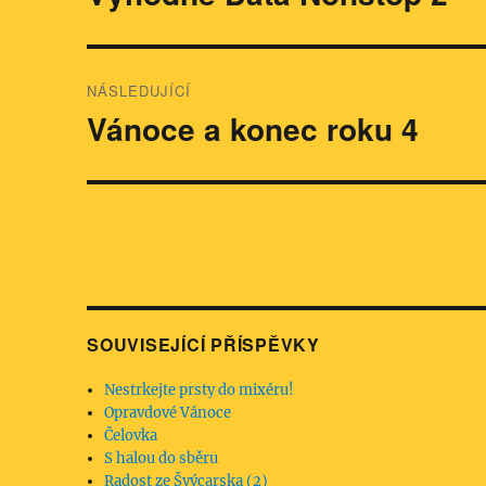
příspěvek:
příspěvek
NÁSLEDUJÍCÍ
Vánoce a konec roku 4
Následující
příspěvek:
SOUVISEJÍCÍ PŘÍSPĚVKY
Nestrkejte prsty do mixéru!
Opravdové Vánoce
Čelovka
S halou do sběru
Radost ze Švýcarska (2)