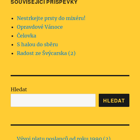
SOUVISEJÍCÍ PŘÍSPĚVKY
Nestrkejte prsty do mixéru!
Opravdové Vánoce
Čelovka
S halou do sběru
Radost ze Švýcarska (2)
Hledat
HLEDAT
Vývoj platu poslanců od roku 1990 (2)