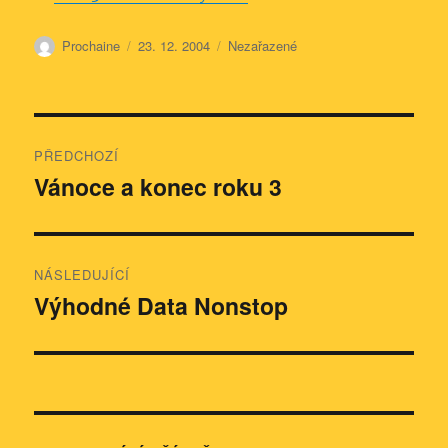
Autor:
Publikováno:
Rubriky:
Prochaine
23. 12. 2004
Nezařazené
Navigace
PŘEDCHOZÍ
pro
Vánoce a konec roku 3
Předchozí
příspěvek:
příspěvek
NÁSLEDUJÍCÍ
Výhodné Data Nonstop
Následující
příspěvek: