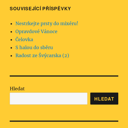
SOUVISEJÍCÍ PŘÍSPĚVKY
Nestrkejte prsty do mixéru!
Opravdové Vánoce
Čelovka
S halou do sběru
Radost ze Švýcarska (2)
Hledat
HLEDAT