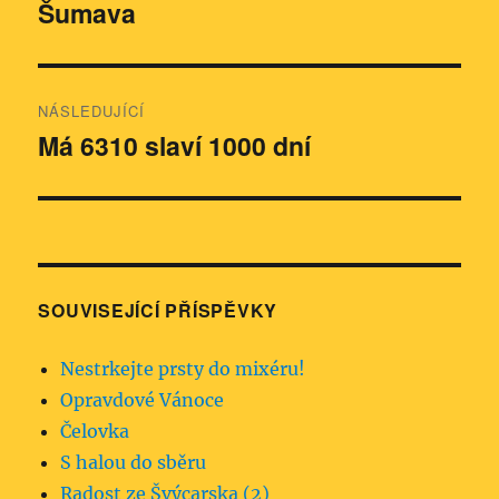
pro
Šumava
Předchozí
příspěvek:
příspěvek
NÁSLEDUJÍCÍ
Má 6310 slaví 1000 dní
Následující
příspěvek:
SOUVISEJÍCÍ PŘÍSPĚVKY
Nestrkejte prsty do mixéru!
Opravdové Vánoce
Čelovka
S halou do sběru
Radost ze Švýcarska (2)