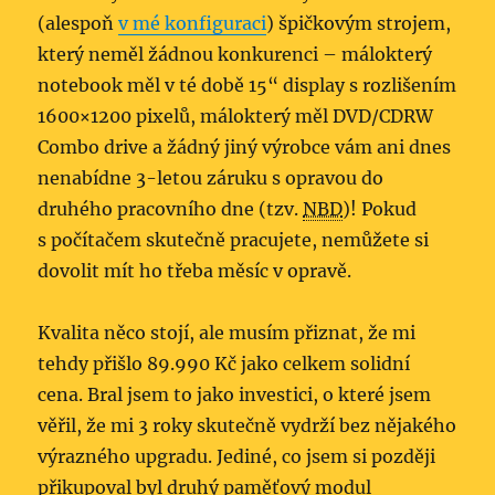
(alespoň
v mé konfiguraci
) špičkovým strojem,
který neměl žádnou konkurenci – málokterý
notebook měl v té době 15“ display s rozlišením
1600×1200 pixelů, málokterý měl DVD/CDRW
Combo drive a žádný jiný výrobce vám ani dnes
nenabídne 3-letou záruku s opravou do
druhého pracovního dne (tzv.
NBD
)! Pokud
s počítačem skutečně pracujete, nemůžete si
dovolit mít ho třeba měsíc v opravě.
Kvalita něco stojí, ale musím přiznat, že mi
tehdy přišlo 89.990 Kč jako celkem solidní
cena. Bral jsem to jako investici, o které jsem
věřil, že mi 3 roky skutečně vydrží bez nějakého
výrazného upgradu. Jediné, co jsem si později
přikupoval byl druhý paměťový modul