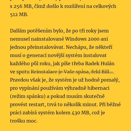
s 256 MB, čímž došlo k rozšíření na celkových
512 MB.
Dalším potěšením bylo, že po tři roky jsem
nemusel nainstalované Windows 2000 ani
jednou přeinstalovávat. Nechápu, že někteří
musí o generaci novější systém instalovat
každého půl roku, jak píše třeba Radek Hulán
ve spotu
Reinstalace je Vaše spása, řekl Bill…
.
Pravdou však je, že systém je už hodně pomalý,
pro vypínání používám výhradně hibernaci
(režim spánku) a pokud musím skutečně
provést restart, trvá to několik minut. Při běžné
práci zabírá systém kolem 430 MB, což je
trošku moc.