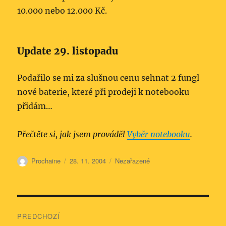
10.000 nebo 12.000 Kč.
Update 29. listopadu
Podařilo se mi za slušnou cenu sehnat 2 fungl
nové baterie, které při prodeji k notebooku
přidám…
Přečtěte si, jak jsem prováděl
Vyběr notebooku
.
Autor:
Publikováno:
Rubriky:
Prochaine
28. 11. 2004
Nezařazené
Navigace
PŘEDCHOZÍ