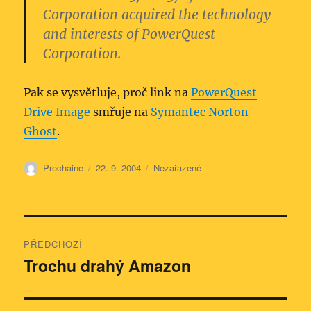
Corporation acquired the technology
and interests of PowerQuest
Corporation.
Pak se vysvětluje, proč link na
PowerQuest
Drive Image
smřuje na
Symantec Norton
Ghost
.
Autor:
Publikováno:
Rubriky:
Prochaine
22. 9. 2004
Nezařazené
Navigace
PŘEDCHOZÍ
pro
Trochu drahý Amazon
Předchozí
příspěvek:
příspěvek