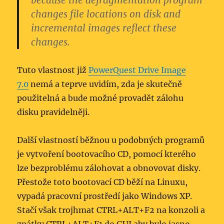
because the defragmentation program
changes file locations on disk and
incremental images reflect these
changes.
Tuto vlastnost již
PowerQuest Drive Image
7.0
nemá a teprve uvidím, zda je skutečně
použitelná a bude možné provadět zálohu
disku pravidelněji.
Další vlastností běžnou u podobných programů
je vytvoření bootovacího CD, pomocí kterého
lze bezproblému zálohovat a obnovovat disky.
Přestože toto bootovací CD běží na Linuxu,
vypadá pracovní prostředí jako Windows XP.
Stačí však trojhmat CTRL+ALT+F2 na konzoli a