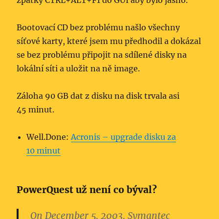
zpátky CTRL+ALT+F1 do GUI aby bylo jasno.
Bootovací CD bez problému našlo všechny
síťové karty, které jsem mu předhodil a dokázal
se bez problému připojit na sdílené disky na
lokální síti a uložit na ně image.
Záloha 90 GB dat z disku na disk trvala asi
45 minut.
Well.Done:
Acronis – upgrade disku za
10 minut
PowerQuest už není co býval?
On December 5, 2003, Symantec