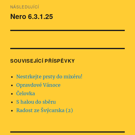
NÁSLEDUJÍCÍ
Nero 6.3.1.25
Následující
příspěvek:
SOUVISEJÍCÍ PŘÍSPĚVKY
Nestrkejte prsty do mixéru!
Opravdové Vánoce
Čelovka
S halou do sběru
Radost ze Švýcarska (2)