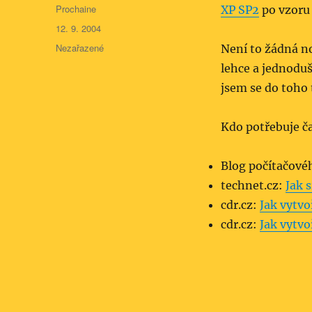
Autor:
Prochaine
XP SP2
po vzoru 
Publikováno:
12. 9. 2004
Rubriky:
Nezařazené
Není to žádná n
lehce a jednodu
jsem se do toho 
Kdo potřebuje č
Blog počítačové
technet.cz:
Jak 
cdr.cz:
Jak vytvo
cdr.cz:
Jak vytvo