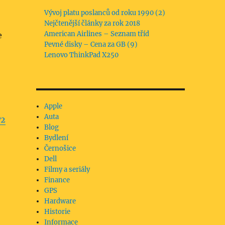
Vývoj platu poslanců od roku 1990 (2)
Nejčtenější články za rok 2018
American Airlines – Seznam tříd
e
Pevné disky – Cena za GB (9)
Lenovo ThinkPad X250
Apple
Auta
P2
Blog
Bydlení
Černošice
Dell
Filmy a seriály
Finance
GPS
Hardware
Historie
Informace