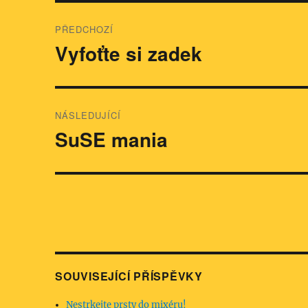
Navigace
PŘEDCHOZÍ
pro
Vyfoťte si zadek
Předchozí
příspěvek:
příspěvek
NÁSLEDUJÍCÍ
SuSE mania
Následující
příspěvek:
SOUVISEJÍCÍ PŘÍSPĚVKY
Nestrkejte prsty do mixéru!