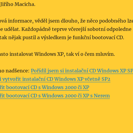
Jiřího Macicha.
ová informace, věděl jsem dlouho, že něco podobného lz
še udělat. Každopádně teprve včerejší sobotní odpoledne
tak nějak pustil a výsledkem je funkční bootovací CD.
asto instalovat Windows XP, tak ví o čem mluvím.
ho nadšence:
Pořídil jsem si instalační CD Windows XP S
si vytvořit instalační CD Windows XP včetně SP2
řit bootovací CD s Windows 2000 či XP
řit bootovací CD s Windows 2000 či XP s Nerem