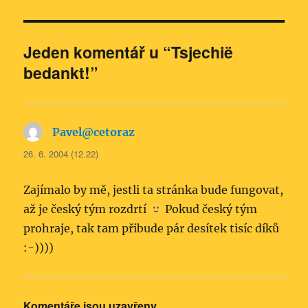
Jeden komentář u “Tsjechië
bedankt!”
Pavel@cetoraz
napsal:
26. 6. 2004 (12.22)
Zajímalo by mě, jestli ta stránka bude fungovat,
až je český tým rozdrtí
Pokud český tým
prohraje, tak tam přibude pár desítek tisíc díků
:-))))
Komentáře jsou uzavřeny.