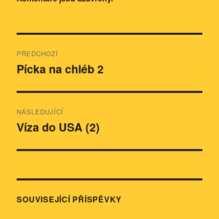
Navigace
PŘEDCHOZÍ
pro
Pícka na chléb 2
Předchozí
příspěvek:
příspěvek
NÁSLEDUJÍCÍ
Víza do USA (2)
Následující
příspěvek:
SOUVISEJÍCÍ PŘÍSPĚVKY