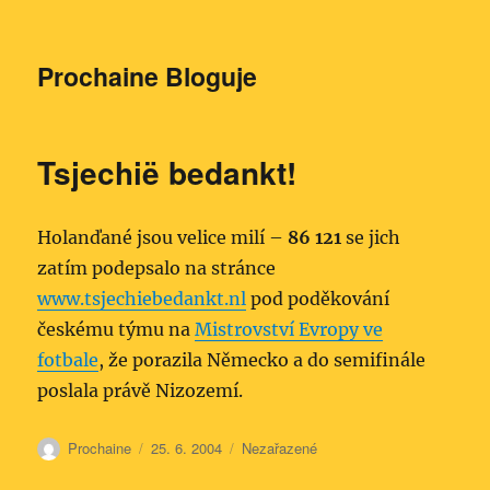
Prochaine Bloguje
Tsjechië bedankt!
Holanďané jsou velice milí –
86 121
se jich
zatím podepsalo na stránce
www.tsjechiebedankt.nl
pod poděkování
českému týmu na
Mistrovství Evropy ve
fotbale
, že porazila Německo a do semifinále
poslala právě Nizozemí.
Autor:
Publikováno:
Rubriky:
Prochaine
25. 6. 2004
Nezařazené