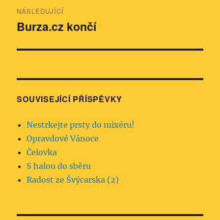
NÁSLEDUJÍCÍ
Burza.cz končí
Následující
příspěvek:
SOUVISEJÍCÍ PŘÍSPĚVKY
Nestrkejte prsty do mixéru!
Opravdové Vánoce
Čelovka
S halou do sběru
Radost ze Švýcarska (2)