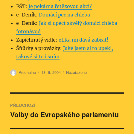
PŠT:
Je pekárna řetězovou akcí?
e-Deník:
Domácí pec na chleba
e-Deník:
Jak si upéct skvělý domácí chleba –
fotonávod
Zapíchnutý vidle:
eLKa mi dává zabrat!
Šňůrky a provázky:
Jaké jsem si to upekl,
takové si to i sním
Autor:
Publikováno:
Rubriky:
Prochaine
13. 6. 2004
Nezařazené
Navigace
PŘEDCHOZÍ
pro
Volby do Evropského parlamentu
Předchozí
příspěvek:
příspěvek