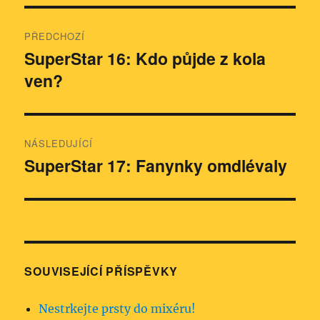
Navigace
PŘEDCHOZÍ
pro
SuperStar 16: Kdo půjde z kola
Předchozí
ven?
příspěvek:
příspěvek
NÁSLEDUJÍCÍ
SuperStar 17: Fanynky omdlévaly
Následující
příspěvek:
SOUVISEJÍCÍ PŘÍSPĚVKY
Nestrkejte prsty do mixéru!