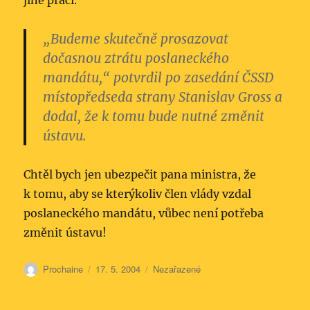
jiné práci.
„Budeme skutečně prosazovat
dočasnou ztrátu poslaneckého
mandátu,“ potvrdil po zasedání ČSSD
místopředseda strany Stanislav Gross a
dodal, že k tomu
bude nutné změnit
ústavu
.
Chtěl bych jen ubezpečit pana ministra, že
k tomu, aby se kterýkoliv člen vlády vzdal
poslaneckého mandátu, vůbec není potřeba
změnit ústavu!
Autor:
Publikováno:
Rubriky:
Prochaine
17. 5. 2004
Nezařazené