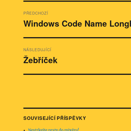
Navigace
PŘEDCHOZÍ
pro
Windows Code Name Long
Předchozí
příspěvek:
příspěvek
NÁSLEDUJÍCÍ
Žebříček
Následující
příspěvek:
SOUVISEJÍCÍ PŘÍSPĚVKY
Nestrkejte prsty do mixéru!