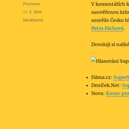
Autor:
Prochaine
V komentářích 
Publikováno:
11. 5. 2004
neověřenou info
Rubriky:
Nezařazené
soutěže Česko hl
Petra Páchová
.
Dovoluji si nali
Dáma.cz:
SuperS
Deníček.Net:
Su
Nova:
Konec pro