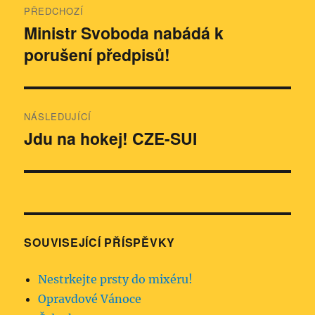
PŘEDCHOZÍ
pro
Ministr Svoboda nabádá k
Předchozí
porušení předpisů!
příspěvek:
příspěvek
NÁSLEDUJÍCÍ
Jdu na hokej! CZE-SUI
Následující
příspěvek:
SOUVISEJÍCÍ PŘÍSPĚVKY
Nestrkejte prsty do mixéru!
Opravdové Vánoce