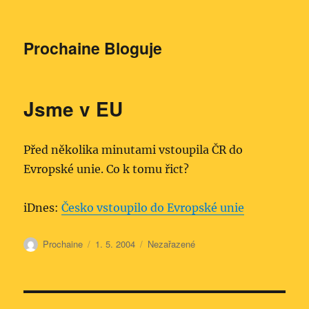
Prochaine Bloguje
Jsme v EU
Před několika minutami vstoupila ČR do
Evropské unie. Co k tomu řict?
iDnes:
Česko vstoupilo do Evropské unie
Autor:
Publikováno:
Rubriky:
Prochaine
1. 5. 2004
Nezařazené
Navigace