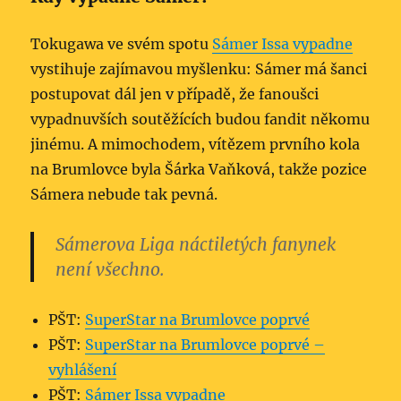
Tokugawa ve svém spotu
Sámer Issa vypadne
vystihuje zajímavou myšlenku: Sámer má šanci
postupovat dál jen v případě, že fanoušci
vypadnuvších soutěžících budou fandit někomu
jinému. A mimochodem, vítězem prvního kola
na Brumlovce byla Šárka Vaňková, takže pozice
Sámera nebude tak pevná.
Sámerova Liga náctiletých fanynek
není všechno.
PŠT:
SuperStar na Brumlovce poprvé
PŠT:
SuperStar na Brumlovce poprvé –
vyhlášení
PŠT:
Sámer Issa vypadne