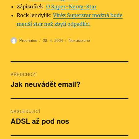
Zápisníček:
O Super-Nervy-Star
Rock lendylik:
Vítěz Superstar možná bude
menší star než zbylí odpadlíci
Autor:
Publikováno:
Rubriky:
Prochaine
28. 4. 2004
Nezařazené
Navigace
PŘEDCHOZÍ
pro
Jak neuvádět email?
Předchozí
příspěvek:
příspěvek
NÁSLEDUJÍCÍ
ADSL až pod nos
Následující
příspěvek: