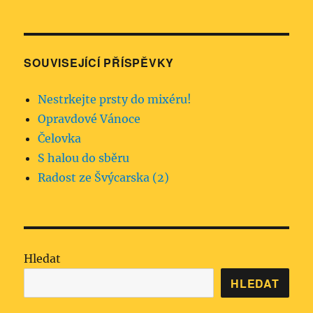
SOUVISEJÍCÍ PŘÍSPĚVKY
Nestrkejte prsty do mixéru!
Opravdové Vánoce
Čelovka
S halou do sběru
Radost ze Švýcarska (2)
Hledat
HLEDAT