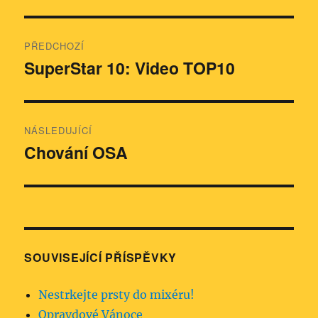
Navigace
PŘEDCHOZÍ
pro
SuperStar 10: Video TOP10
Předchozí
příspěvek:
příspěvek
NÁSLEDUJÍCÍ
Chování OSA
Následující
příspěvek:
SOUVISEJÍCÍ PŘÍSPĚVKY
Nestrkejte prsty do mixéru!
Opravdové Vánoce