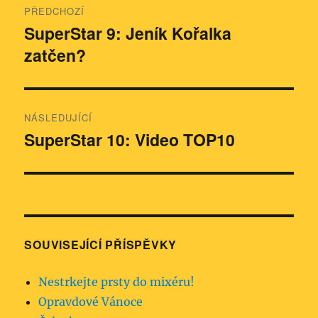
PŘEDCHOZÍ
pro
SuperStar 9: Jeník Kořalka
Předchozí
zatčen?
příspěvek:
příspěvek
NÁSLEDUJÍCÍ
SuperStar 10: Video TOP10
Následující
příspěvek:
SOUVISEJÍCÍ PŘÍSPĚVKY
Nestrkejte prsty do mixéru!
Opravdové Vánoce