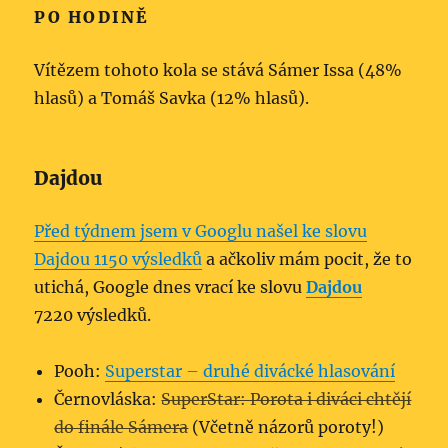
PO HODINĚ
Vítězem tohoto kola se stává Sámer Issa (48%
hlasů) a Tomáš Savka (12% hlasů).
Dajdou
Před týdnem jsem v Googlu našel ke slovu
Dajdou 1150 výsledků
a ačkoliv mám pocit, že to
utichá, Google dnes vrací ke slovu
Dajdou
7220 výsledků.
Pooh:
Superstar – druhé divácké hlasování
Černovláska:
SuperStar: Porota i diváci chtějí
do finále Sámera
(Včetně názorů poroty!)