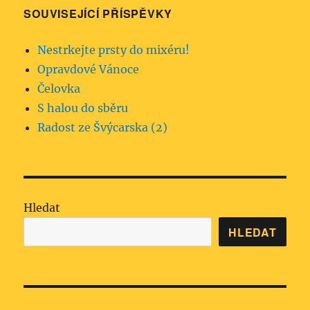
SOUVISEJÍCÍ PŘÍSPĚVKY
Nestrkejte prsty do mixéru!
Opravdové Vánoce
Čelovka
S halou do sběru
Radost ze Švýcarska (2)
Hledat
HLEDAT