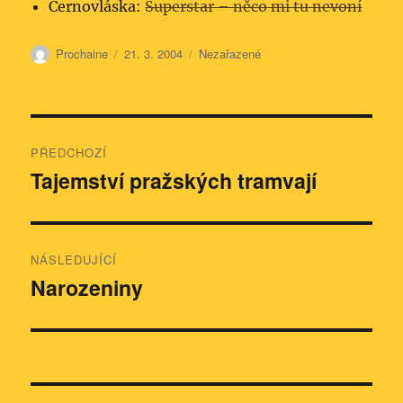
Černovláska:
Superstar – něco mi tu nevoní
Autor:
Publikováno:
Rubriky:
Prochaine
21. 3. 2004
Nezařazené
Navigace
PŘEDCHOZÍ
pro
Tajemství pražských tramvají
Předchozí
příspěvek:
příspěvek
NÁSLEDUJÍCÍ
Narozeniny
Následující
příspěvek: