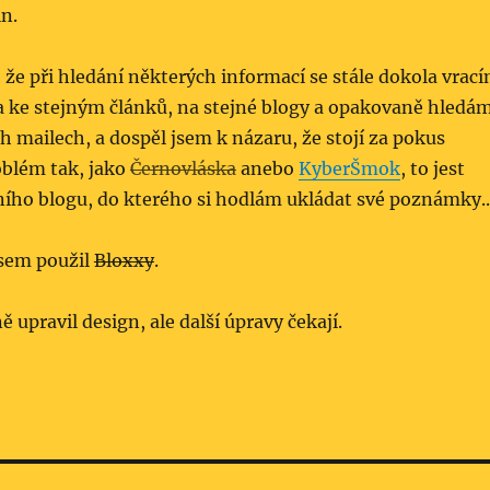
in.
k, že při hledání některých informací se stále dokola vrac
 a ke stejným článků, na stejné blogy a opakovaně hledá
h mailech, a dospěl jsem k názaru, že stojí za pokus
oblém tak, jako
Černovláska
anebo
KyberŠmok
, to jest
ního blogu, do kterého si hodlám ukládat své poznámky..
jsem použil
Bloxxy
.
 upravil design, ale další úpravy čekají.