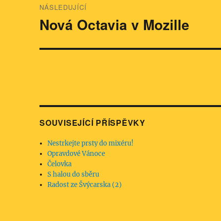
NÁSLEDUJÍCÍ
pro
Nová Octavia v Mozille
Následující
příspěvek:
příspěvek
SOUVISEJÍCÍ PŘÍSPĚVKY
Nestrkejte prsty do mixéru!
Opravdové Vánoce
Čelovka
S halou do sběru
Radost ze Švýcarska (2)