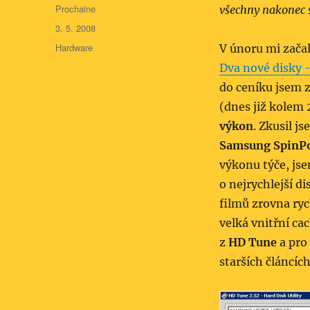
Autor:
Prochaine
všechny nakonec 
Publikováno:
3. 5. 2008
Rubriky:
Hardware
V únoru mi zača
Dva nové disky 
do ceníku jsem z
(dnes již kolem 
výkon
. Zkusil 
Samsung SpinPo
výkonu týče, jse
o nejrychlejší di
filmů zrovna ryc
velká vnitřní cac
z
HD Tune
a pro
starších článcích