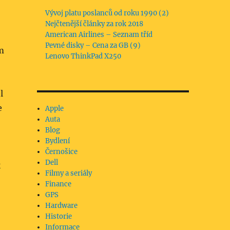
Vývoj platu poslanců od roku 1990 (2)
Nejčtenější články za rok 2018
American Airlines – Seznam tříd
Pevné disky – Cena za GB (9)
m
Lenovo ThinkPad X250
l
e
Apple
Auta
Blog
Bydlení
Černošice
Dell
k
Filmy a seriály
Finance
GPS
Hardware
Historie
Informace