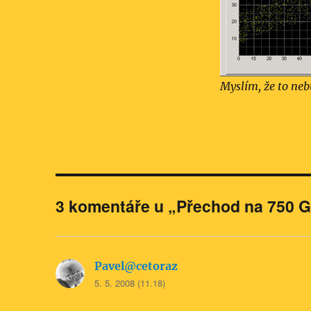
Myslím, že to neb
3 komentáře u „Přechod na 750 
Pavel@cetoraz
napsal:
5. 5. 2008 (11.18)