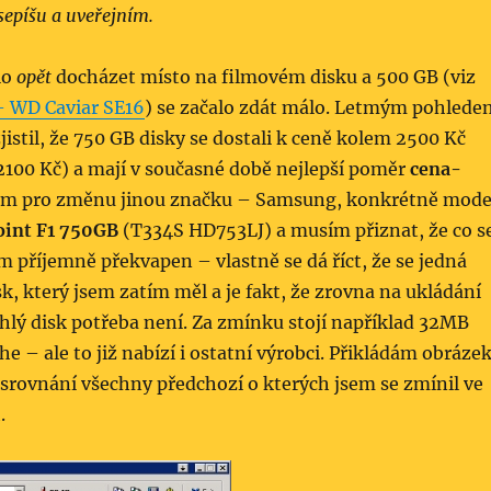
sepíšu a uveřejním.
lo
opět
docházet místo na filmovém disku a 500 GB (viz
– WD Caviar SE16
) se začalo zdát málo. Letmým pohlede
jistil, že 750 GB disky se dostali k ceně kolem 2500 Kč
2100 Kč) a mají v současné době nejlepší poměr
cena-
jsem pro změnu jinou značku – Samsung, konkrétně mode
int F1 750GB
(T334S HD753LJ) a musím přiznat, že co s
m příjemně překvapen – vlastně se dá říct, že se jedná
sk, který jsem zatím měl a je fakt, že zrovna na ukládání
hlý disk potřeba není. Za zmínku stojí například 32MB
he – ale to již nabízí i ostatní výrobci. Přikládám obráze
 srovnání všechny předchozí o kterých jsem se zmínil ve
.