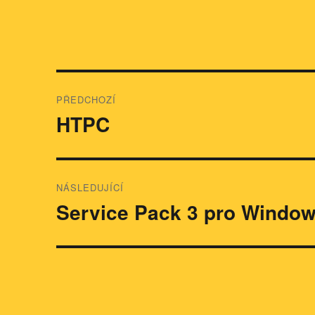
Navigace
PŘEDCHOZÍ
pro
HTPC
Předchozí
příspěvek:
příspěvek
NÁSLEDUJÍCÍ
Service Pack 3 pro Window
Následující
příspěvek: