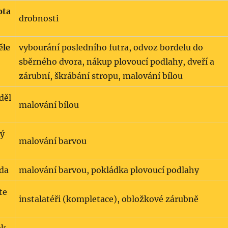
ota
drobnosti
ěle
vybourání posledního futra, odvoz bordelu do
sběrného dvora, nákup plovoucí podlahy, dveří a
zárubní, škrábání stropu, malování bílou
děl
malování bílou
rý
malování barvou
eda
malování barvou, pokládka plovoucí podlahy
te
instalatéři (kompletace), obložkové zárubně