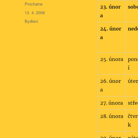
Autor:
Prochaine
23. únor
sob
Publikováno:
13. 4. 2008
a
Rubriky:
Bydlení
24. únor
ned
a
25. února
pon
í
26. únor
úte
a
27. února
stř
28. února
čtvr
k