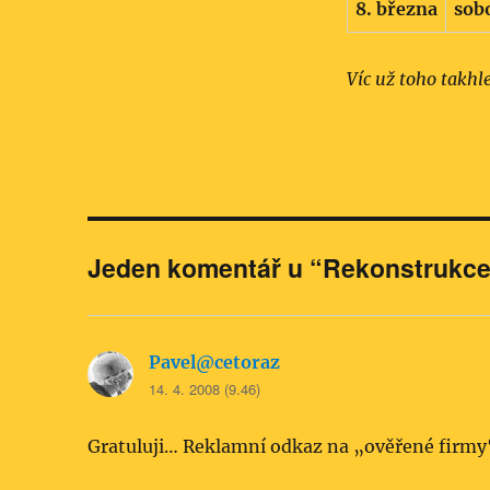
8. března
sob
Víc už toho takhl
Jeden komentář u “Rekonstrukce 
Pavel@cetoraz
napsal:
14. 4. 2008 (9.46)
Gratuluji… Reklamní odkaz na „ověřené firmy“ 