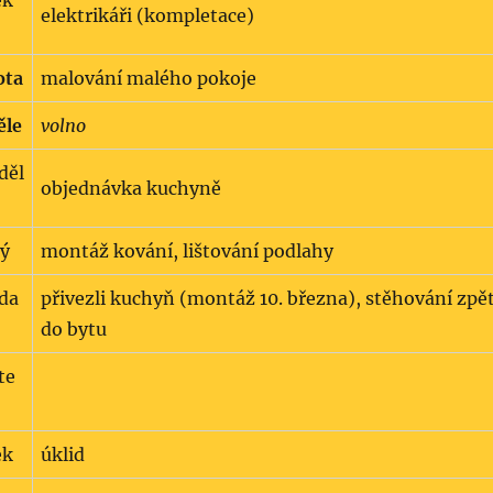
ek
elektrikáři (kompletace)
ota
malování malého pokoje
ěle
volno
děl
objednávka kuchyně
rý
montáž kování, lištování podlahy
eda
přivezli kuchyň (montáž 10. března), stěhování zpě
do bytu
te
ek
úklid