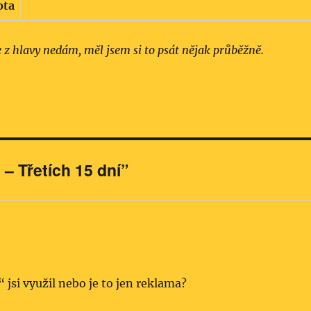
ota
e z hlavy nedám, měl jsem si to psát nějak průběžně.
– Třetích 15 dní”
jsi využil nebo je to jen reklama?