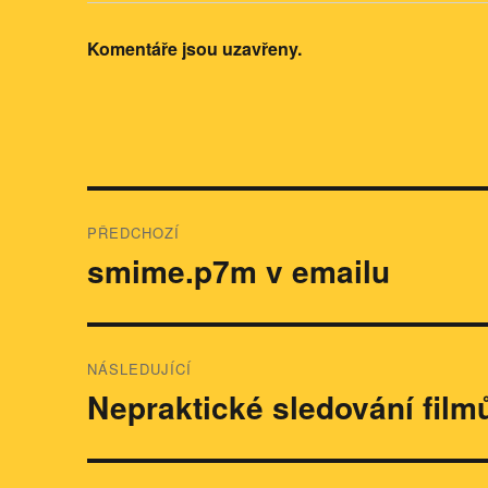
Komentáře jsou uzavřeny.
Navigace
PŘEDCHOZÍ
pro
smime.p7m v emailu
Předchozí
příspěvek:
příspěvek
NÁSLEDUJÍCÍ
Nepraktické sledování film
Následující
příspěvek: