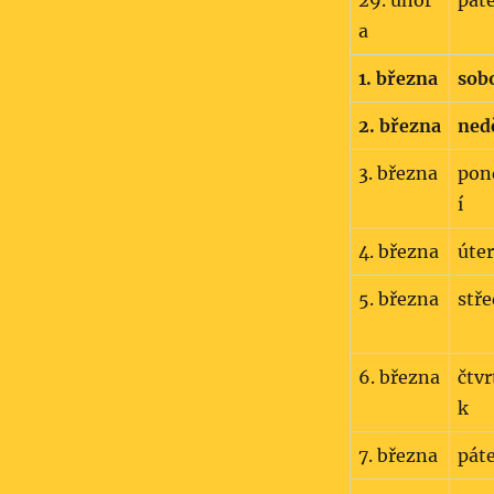
29. únor
pát
a
1. března
sob
2. března
ned
3. března
pon
í
4. března
úte
5. března
stř
6. března
čtvr
k
7. března
pát