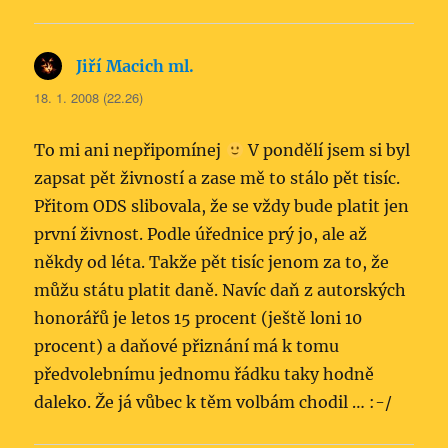
Jiří Macich ml.
napsal:
18. 1. 2008 (22.26)
To mi ani nepřipomínej
V pondělí jsem si byl
zapsat pět živností a zase mě to stálo pět tisíc.
Přitom ODS slibovala, že se vždy bude platit jen
první živnost. Podle úřednice prý jo, ale až
někdy od léta. Takže pět tisíc jenom za to, že
můžu státu platit daně. Navíc daň z autorských
honorářů je letos 15 procent (ještě loni 10
procent) a daňové přiznání má k tomu
předvolebnímu jednomu řádku taky hodně
daleko. Že já vůbec k těm volbám chodil … :-/