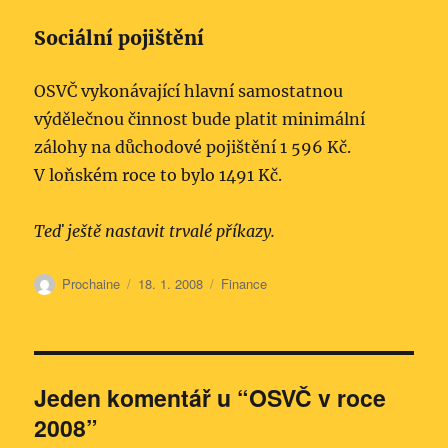
Sociální pojištění
OSVČ vykonávající hlavní samostatnou
výdělečnou činnost bude platit minimální
zálohy na důchodové pojištění 1 596 Kč.
V loňském roce to bylo 1491 Kč.
Teď ještě nastavit trvalé příkazy.
Autor:
Publikováno:
Rubriky:
Prochaine
18. 1. 2008
Finance
Jeden komentář u “OSVČ v roce
2008”