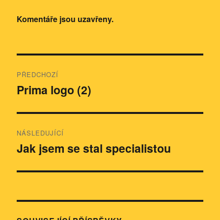
Komentáře jsou uzavřeny.
Navigace
PŘEDCHOZÍ
pro
Prima logo (2)
Předchozí
příspěvek:
příspěvek
NÁSLEDUJÍCÍ
Jak jsem se stal specialistou
Následující
příspěvek: