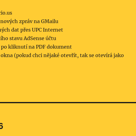
cio.us
 nových zpráv na GMailu
ných dat přes UPC Internet
ího stavu AdSense účtu
t po kliknutí na PDF dokument
kna (pokud chci nějaké otevřít, tak se otevírá jako
6