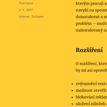
Autor:
Prochaine
kterým pracuji a 
Publikováno:
2. 4. 2007
navykl na spoust
Rubriky:
Internet
,
Software
doinstalovat a s
problém – možná 
nainstalovaný 
Rozšíření
O rozšíření, kte
by mi asi opravd
zvýraznění text
možnost otevřít 
blokování rekla
uložení záložek 