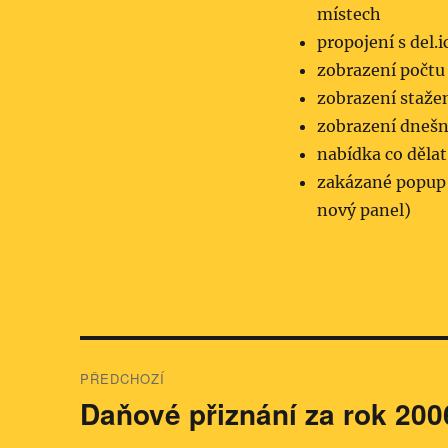
místech
propojení s del.i
zobrazení počtu
zobrazení staže
zobrazení dnešn
nabídka co děla
zakázané popup o
nový panel)
Navigace
PŘEDCHOZÍ
pro
Daňové přiznání za rok 200
Předchozí
příspěvek:
příspěvek