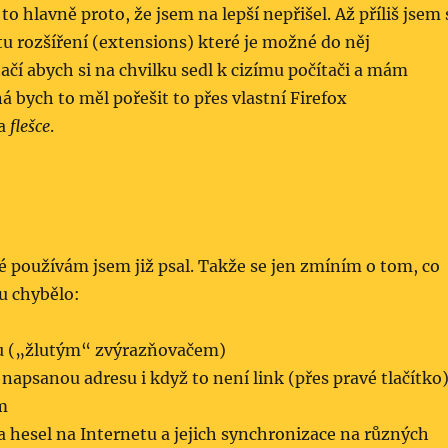
to hlavně proto, že jsem na lepší nepřišel. Až příliš jsem 
u rozšíření (extensions) které je možné do něj
tačí abych si na chvilku sedl k cizímu počítači a mám
bych to měl pořešit to přes vlastní Firefox
na
flešce
.
ré používám jsem již psal. Takže se jen zmíním o tom, co
u chybělo:
u („žlutým“ zvýrazňovačem)
napsanou adresu i když to není link (přes pravé tlačítko
m
a hesel na Internetu a jejich synchronizace na různých