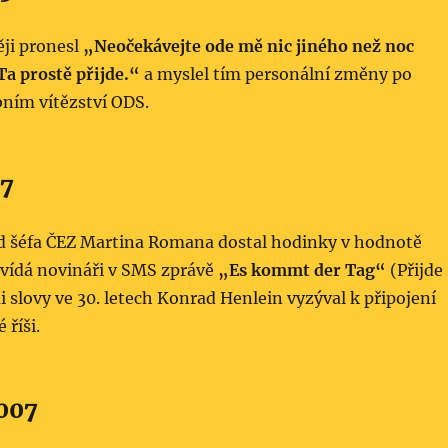
ěji pronesl
„Neočekávejte ode mě nic jiného než noc
Ta prostě přijde.“
a myslel tím personální změny po
ním vítězství ODS.
07
d šéfa ČEZ Martina Romana dostal hodinky v hodnotě
vídá novináři v SMS zprávě
„Es kommt der Tag“
(Přijde
 slovy ve 30. letech Konrad Henlein vyzýval k připojení
říši.
007