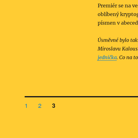
Premiér se na veř
oblíbený kryptog
písmen v abecedě
Úsměvné bylo tak
Miroslavu Kalousk
jednička
. Co na to
Stránkování
STRÁNKA:
STRÁNKA:
1
2
STRÁNKA:
3
příspěvků