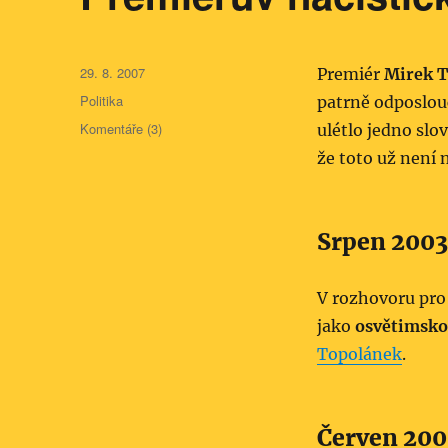
Publikováno:
29. 8. 2007
Premiér
Mirek 
Rubriky:
Politika
patrně odposlou
Komentáře (3)
ulétlo jedno slo
že toto už není 
Srpen 2003
V rozhovoru pro
jako
osvětimsko
Topolánek
.
Červen 200