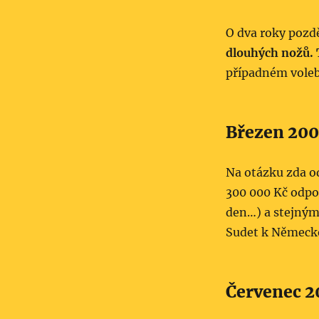
O dva roky pozd
dlouhých nožů. 
případném voleb
Březen 20
Na otázku zda o
300 000 Kč odpo
den…) a stejnými
Sudet k Německé 
Červenec 2