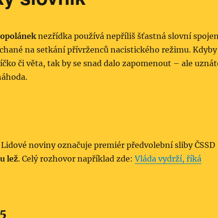
Topolánek
nezřídka používá nepříliš šťastná slovní spojen
chané na setkání přívrženců nacistického režimu. Kdyby
víčko či věta, tak by se snad dalo zapomenout – ale uznát
náhoda.
 Lidové noviny označuje premiér předvolební sliby ČSSD
u lež
. Celý rozhovor například zde:
Vláda vydrží, říká
5