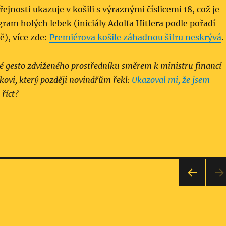
ejnosti ukazuje v košili s výraznými číslicemi 18, což je
ram holých lebek (iniciály Adolfa Hitlera podle pořadí
), více zde:
Premiérova košile záhadnou šifru neskrývá
.
é gesto zdviženého prostředníku směrem k ministru financí
ovi, který později novinářům řekl:
Ukazoval mi, že jsem
 říct?
PŘE
DCH
OZÍ
STRÁ