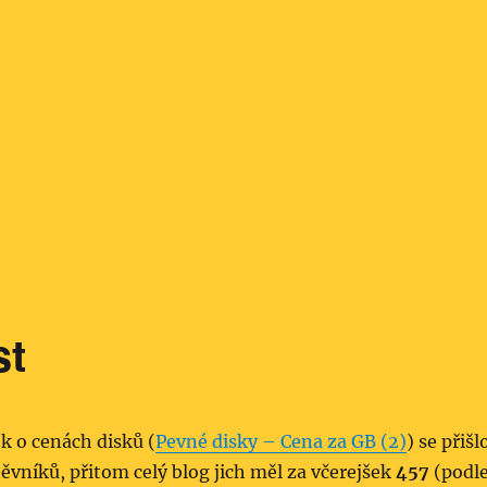
st
ek o cenách disků (
Pevné disky – Cena za GB (2)
) se přišl
ěvníků, přitom celý blog jich měl za včerejšek
457
(podl