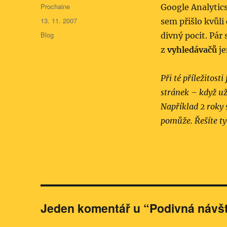
Autor:
Prochaine
Google Analytic
Publikováno:
13. 11. 2007
sem přišlo kvůli
Rubriky:
Blog
divný pocit. Pár
z
vyhledávačů
je
Při té příležitost
stránek – když už
Například 2 roky 
pomůže. Řešíte ty
Jeden komentář u “Podivná návš