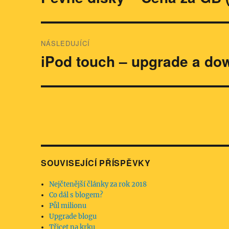
příspěvek:
příspěvek
NÁSLEDUJÍCÍ
iPod touch – upgrade a do
Následující
příspěvek:
SOUVISEJÍCÍ PŘÍSPĚVKY
Nejčtenější články za rok 2018
Co dál s blogem?
Půl milionu
Upgrade blogu
Třicet na krku