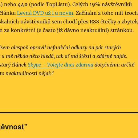
s) nebo
440
(podle TopListu). Celých 19% návštěvníků
 článku
Levná DVD už i u novin
. Začínám z toho mít troc
 skalních návštěvníků sem chodí přes RSS čtečky a zbytek
n za konkrétní (a často již dávno neaktuální) stránkou.
i jsem alespoň opravil nefunkční odkazy na pár starých
 u mě někdo něco hledá, tak ať má štěstí a zdárně najde.
starý článek
Skype – Volejte dnes zdarma
dotyčnému určitě
to neaktuálnosti ně­jak?
těvnost”