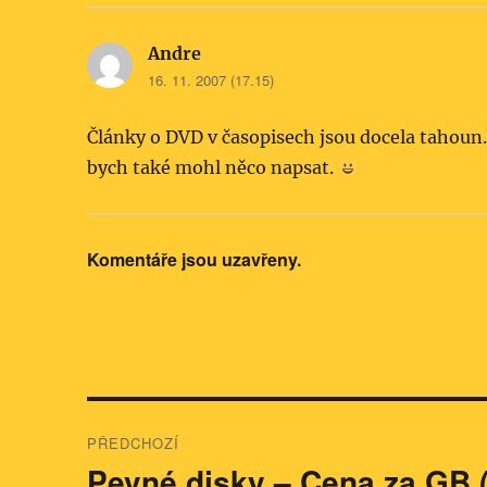
Andre
napsal:
16. 11. 2007 (17.15)
Články o DVD v časopisech jsou docela tahoun.
bych také mohl něco napsat.
Komentáře jsou uzavřeny.
Navigace
PŘEDCHOZÍ
pro
Pevné disky – Cena za GB (
Předchozí