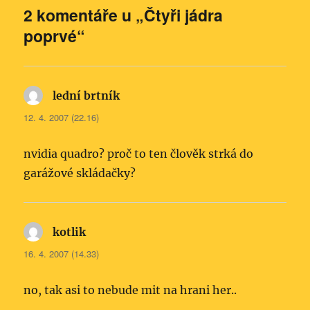
2 komentáře u „Čtyři jádra
poprvé“
lední brtník
napsal:
12. 4. 2007 (22.16)
nvidia quadro? proč to ten člověk strká do
garážové skládačky?
kotlik
napsal:
16. 4. 2007 (14.33)
no, tak asi to nebude mit na hrani her..