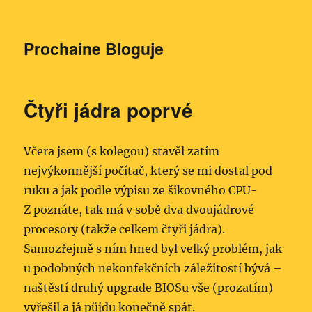
Prochaine Bloguje
Čtyři jádra poprvé
Včera jsem (s kolegou) stavěl zatím
nejvýkonnější počítač, který se mi dostal pod
ruku a jak podle výpisu ze šikovného CPU-
Z poznáte, tak má v sobě dva dvoujádrové
procesory (takže celkem čtyři jádra).
Samozřejmě s ním hned byl velký problém, jak
u podobných nekonfekčních záležitostí bývá –
naštěstí druhý upgrade BIOSu vše (prozatím)
vyřešil a já půjdu konečně spát.