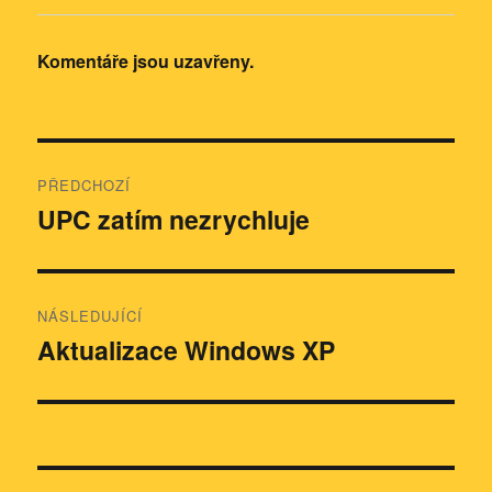
Komentáře jsou uzavřeny.
Navigace
PŘEDCHOZÍ
pro
UPC zatím nezrychluje
Předchozí
příspěvek:
příspěvek
NÁSLEDUJÍCÍ
Aktualizace Windows XP
Následující
příspěvek: