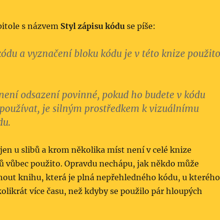
pitole s názvem
Styl zápisu kódu
se píše:
ódu a vyznačení bloku kódu je v této knize použit
není odsazení povinné, pokud ho budete v kódu
používat, je silným prostředkem k vizuálnímu
du.
jen u slibů a krom několika míst není v celé knize
ů vůbec použito. Opravdu nechápu, jak někdo může
out knihu, která je plná nepřehledného kódu, u kterého
kolikrát více času, než kdyby se použilo pár hloupých