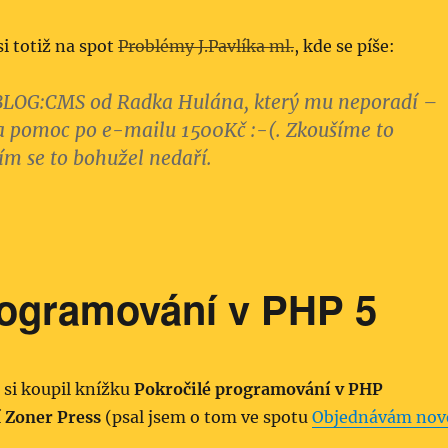
i totiž na spot
Problémy J.Pavlíka ml.
, kde se píše:
 BLOG:CMS od Radka Hulána, který mu neporadí –
za pomoc po e-mailu 1500Kč :-(. Zkoušíme to
tím se to bohužel nedaří.
rogramování v PHP 5
 si koupil knížku
Pokročilé programování v PHP
í
Zoner Press
(psal jsem o tom ve spotu
Objednávám nov