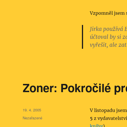
Vzpomněl jsem s
Jirka používá
účtoval by si 
vyřešit, ale za
Zoner: Pokročilé p
Publikováno:
19. 4. 2005
V listopadu jsem
Rubriky:
Nezařazené
5
z vydavatelstv
knihy
).