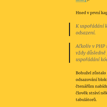
Hned v první ka
K uspořádání k
odsazení.
Ačkoliv v PHP 
vždy důsledně 
uspořádání kó
Bohužel zůstalo 
odsazování blok
čtenářům nabídn
člověk stráví ně
tabulátorů.