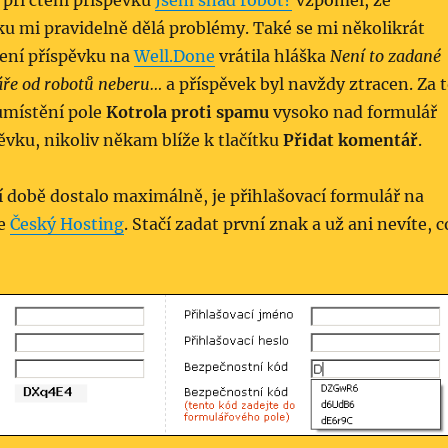
při čtení příspěvku
Jsem snad robot?
vzpoměl, že
u mi pravidelně dělá problémy. Také se mi několikrát
ožení příspěvku na
Well.Done
vrátila hláška
Není to zadané
ře od robotů neberu…
a příspěvek byl navždy ztracen. Za 
umístění pole
Kotrola proti spamu
vysoko nad formulář
ěvku, nikoliv někam blíže k tlačítku
Přidat komentář
.
 době dostalo maximálně, je přihlašovací formulář na
ce
Český Hosting
. Stačí zadat první znak a už ani nevíte, c