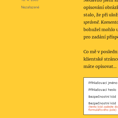
Nedávno jsem si 
Rubriky:
Nezařazené
opisování obrázk
stalo, že při ul
správně. Komentá
bohužel mohlo 
pro zadání přísp
Co mě v poslední
klientské strán
máte opisovat…