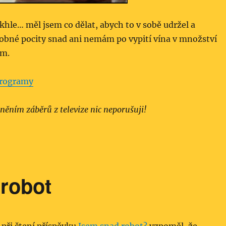
hle… měl jsem co dělat, abych to v sobě udržel a
dobné pocity snad ani nemám po vypití vína v množství
ém.
programy
něním záběrů z televize nic neporušuji!
robot