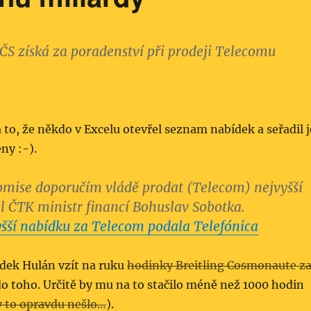
S získá za poradenství při prodeji Telecomu
 to, že někdo v Excelu otevřel seznam nabídek a seřadil j
ny :-).
omise doporučím vládě prodat (Telecom) nejvyšší
il ČTK ministr financí Bohuslav Sobotka.
šší nabídku za Telecom podala Telefónica
dek Hulán vzít na ruku
hodinky Breitling Cosmonaute z
 do toho. Určitě by mu na to stačilo méně než 1000 hodin
y to opravdu nešlo…
).