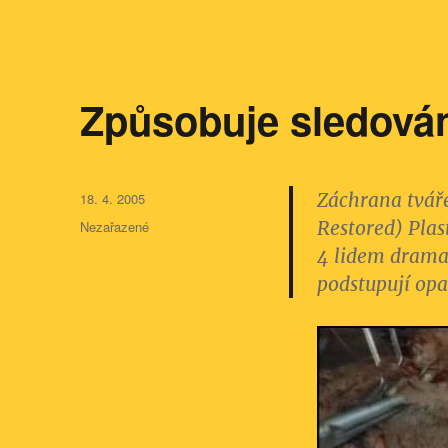
Způsobuje sledován
Publikováno:
Záchrana tvář
18. 4. 2005
Rubriky:
Restored) Plas
Nezařazené
4 lidem drama
podstupují opa