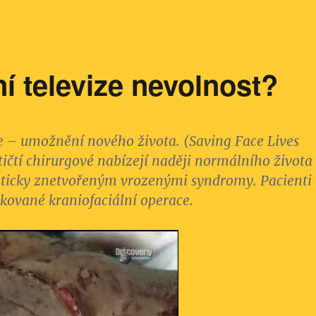
í televize nevolnost?
e – umožnění nového života.
(Saving Face Lives
tičtí chirurgové nabízejí naději normálního života
ticky znetvořeným vrozenými syndromy. Pacienti
kované kraniofaciální operace.