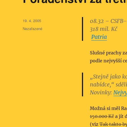
Publikováno:
08.32 – CSFB-Č
19. 4. 2005
Rubriky:
318 mil. Kč
Nezařazené
Patria
Slušné prachy za
podle nejvyšší ce
„Stejně jako k
nabídce,“ sděl
Novinky:
Nejvy
Možná si měl Ra
150.000 Kč
a jít
(viz
Tak takto b