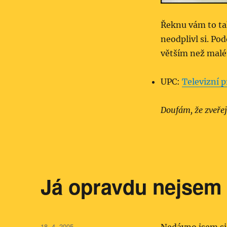
Řeknu vám to tak
neodplivl si. Po
větším než mal
UPC:
Televizní 
Doufám, že zveřej
Já opravdu nejsem 
Publikováno:
18. 4. 2005