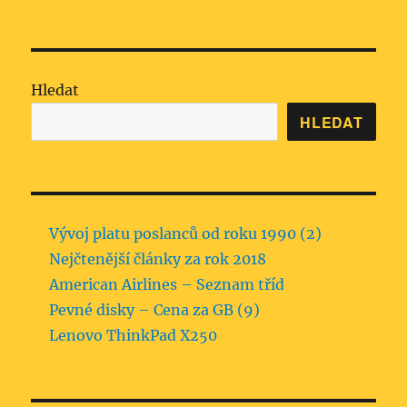
PŘE
DALŠ
příspěvků
DCH
Í
OZÍ
STRÁ
STRÁ
NKA
NKA
Hledat
HLEDAT
Vývoj platu poslanců od roku 1990 (2)
Nejčtenější články za rok 2018
American Airlines – Seznam tříd
Pevné disky – Cena za GB (9)
Lenovo ThinkPad X250