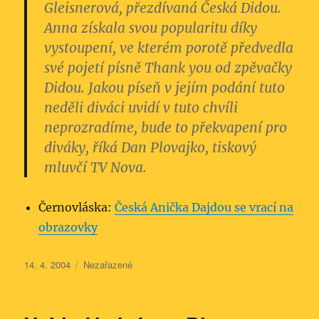
Gleisnerová, přezdívaná
Česká Didou
.
Anna získala svou popularitu díky
vystoupení, ve kterém porotě předvedla
své pojetí písně Thank you od zpěvačky
Didou.
Jakou píseň v jejím podání tuto
neděli diváci uvidí v tuto chvíli
neprozradíme, bude to překvapení pro
diváky,
říká Dan Plovajko, tiskový
mluvčí TV Nova.
Černovláska:
Česká Anička Dajdou se vrací na
obrazovky
Publikováno:
Rubriky:
14. 4. 2004
Nezařazené