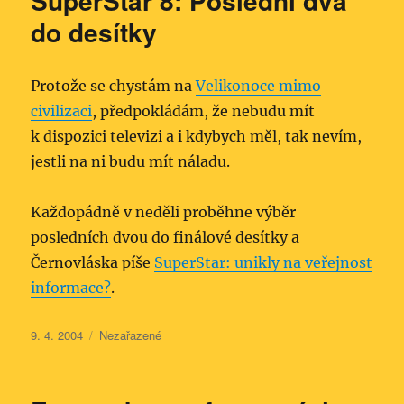
SuperStar 8: Poslední dva
do desítky
Protože se chystám na
Velikonoce mimo
civilizaci
, předpokládám, že nebudu mít
k dispozici televizi a i kdybych měl, tak nevím,
jestli na ni budu mít náladu.
Každopádně v neděli proběhne výběr
posledních dvou do finálové desítky a
Černovláska píše
SuperStar: unikly na veřejnost
informace?
.
Publikováno:
Rubriky:
9. 4. 2004
Nezařazené