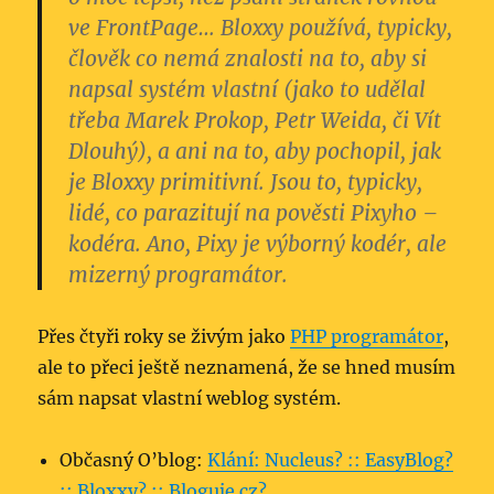
ve FrontPage…
Bloxxy používá, typicky,
člověk co nemá znalosti na to, aby si
napsal systém vlastní
(jako to udělal
třeba Marek Prokop, Petr Weida, či Vít
Dlouhý),
a ani na to, aby pochopil, jak
je Bloxxy primitivní
.
Jsou to, typicky,
lidé, co parazitují na pověsti Pixyho
–
kodéra. Ano, Pixy je výborný kodér, ale
mizerný programátor.
Přes čtyři roky se živým jako
PHP programátor
,
ale to přeci ještě neznamená, že se hned musím
sám napsat vlastní weblog systém.
Občasný O’blog:
Klání: Nucleus? :: EasyBlog?
:: Bloxxy? :: Bloguje.cz?