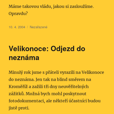
Máme takovou vládu, jakou si zasloužíme.
Opravdu?
Publikováno:
Rubriky:
10. 4. 2004
Nezařazené
Velikonoce: Odjezd do
neznáma
Minulý rok jsme s přáteli vyrazili na Velikonoce
do neznáma. Jen tak na
blind
směrem na
Kroměříž a zažili tři dny neuvěřitelných
zážitků. Možná bych mohl poskytnout
fotodokumentaci, ale někteří účastníci budou
jistě proti.