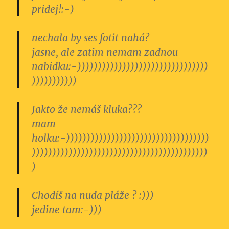
pridej!:-)
nechala by ses fotit nahá?
jasne, ale zatim nemam zadnou
nabidku:-)))))))))))))­)))))))))))))))))))
)))))­))))))
Jakto že nemáš kluka???
mam
holku:-)))))))))))))­))))))))))))))))))))))
))­))))))))))))))))))))))))­)))))))))))))))))
)
Chodíš na nuda pláže ? :)))
jedine tam:-)))