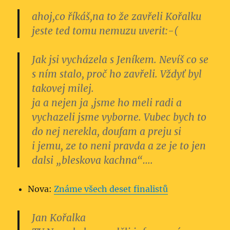
ahoj,co říkáš,na to že zavřeli Kořalku
jeste ted tomu nemuzu uverit:-(
Jak jsi vycházela s Jeníkem. Nevíš co se
s ním stalo, proč ho zavřeli. Vždyť byl
takovej milej.
ja a nejen ja ,jsme ho meli radi a
vychazeli jsme vyborne. Vubec bych to
do nej nerekla, doufam a preju si
i jemu, ze to neni pravda a ze je to jen
dalsi „bleskova kachna“….
Nova:
Známe všech deset finalistů
Jan Kořalka