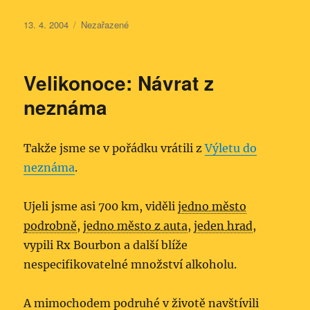
Publikováno:
Rubriky:
13. 4. 2004
Nezařazené
Velikonoce: Návrat z
neznáma
Takže jsme se v pořádku vrátili z
Výletu do
neznáma
.
Ujeli jsme asi 700 km, viděli
jedno město
podrobně
,
jedno město z auta
,
jeden hrad
,
vypili Rx Bourbon a další blíže
nespecifikovatelné množství alkoholu.
A mimochodem podruhé v životě navštívili