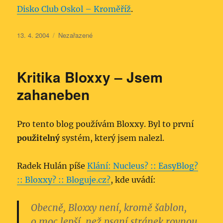
Disko Club Oskol – Kroměříž
.
Publikováno:
Rubriky:
13. 4. 2004
Nezařazené
Kritika Bloxxy – Jsem
zahaneben
Pro tento blog používám Bloxxy. Byl to první
použitelný
systém, který jsem nalezl.
Radek Hulán píše
Klání: Nucleus? :: EasyBlog?
:: Bloxxy? :: Bloguje.cz?
, kde uvádí:
Obecně, Bloxxy není, kromě šablon,
o moc lepší, než psaní stránek rovnou