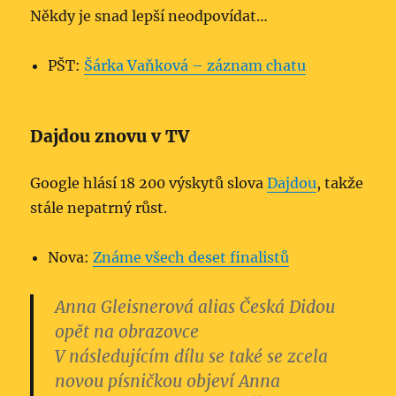
Někdy je snad lepší neodpovídat…
PŠT:
Šárka Vaňková – záznam chatu
Dajdou znovu v TV
Google hlásí 18 200 výskytů slova
Dajdou
, takže
stále nepatrný růst.
Nova:
Známe všech deset finalistů
Anna Gleisnerová alias
Česká Didou
opět na obrazovce
V následujícím dílu se také se zcela
novou písničkou objeví Anna