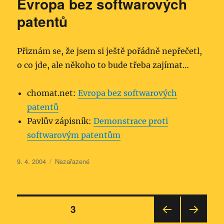
Evropa bez softwarových
patentů
Přiznám se, že jsem si ještě pořádně nepřečetl,
o co jde, ale někoho to bude třeba zajímat…
chomat.net:
Evropa bez softwarových
patentů
Pavlův zápisník:
Demonstrace proti
softwarovým patentům
Publikováno:
Rubriky:
9. 4. 2004
Nezařazené
Stránkování
STRÁNKA:
3