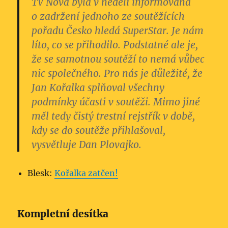
TV Nova byla v neděli informována
o zadržení jednoho ze soutěžících
pořadu Česko hledá SuperStar.
Je nám
líto, co se přihodilo. Podstatné ale je,
že se samotnou soutěží to nemá vůbec
nic společného. Pro nás je důležité, že
Jan Kořalka splňoval všechny
podmínky účasti v soutěži. Mimo jiné
měl tedy čistý trestní rejstřík v době,
kdy se do soutěže přihlašoval,
vysvětluje Dan Plovajko.
Blesk:
Kořalka zatčen!
Kompletní desítka