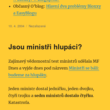
Občasný O’blog:
Hlavní dva problémy Bloxxy
a EasyBlogu
Publikováno:
Rubriky:
10. 4. 2004
Nezařazené
Jsou ministři hlupáci?
Zajímavý vědomostní test ministrů udělala MF
Dnes a vyjde dnes pod názvem
Ministři se báli:
budeme za hlupáky
.
Jeden ministr dostal jedničku, jeden dvojku,
čtyři trojku a
sedm ministrů dostalo čtyřku
.
Katastrofa.