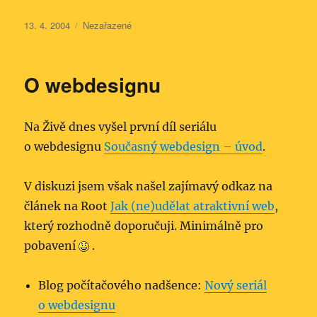
Publikováno:
Rubriky:
13. 4. 2004
Nezařazené
O webdesignu
Na Živě dnes vyšel první díl seriálu
o webdesignu
Současný webdesign – úvod
.
V diskuzi jsem však našel zajímavý odkaz na
článek na Root
Jak (ne)udělat atraktivní web
,
který rozhodně doporučuji. Minimálně pro
pobavení
.
Blog počítačového nadšence:
Nový seriál
o webdesignu