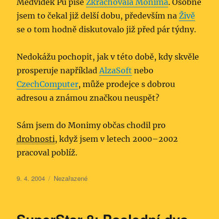
Medvídek Pů píše
Zkrachovala Monima
. Osobně
jsem to čekal již delší dobu, především na
Živě
se o tom hodně diskutovalo již před pár týdny.
Nedokážu pochopit, jak v této době, kdy skvěle
prosperuje například
AlzaSoft
nebo
CzechComputer
, může prodejce s dobrou
adresou a známou značkou neuspět?
Sám jsem do Monimy občas chodil pro
drobnosti
, když jsem v letech 2000–2002
pracoval poblíž.
Publikováno:
Rubriky:
9. 4. 2004
Nezařazené