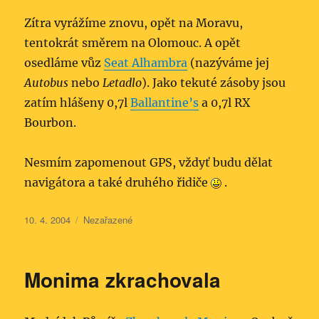
Zítra vyrážíme znovu, opět na Moravu,
tentokrát směrem na Olomouc. A opět
osedláme vůz
Seat Alhambra
(nazýváme jej
Autobus
nebo
Letadlo
). Jako tekuté zásoby jsou
zatím hlášeny 0,7l
Ballantine’s
a 0,7l RX
Bourbon.
Nesmím zapomenout GPS, vždyť budu dělat
navigátora a také druhého řidiče
.
Publikováno:
Rubriky:
10. 4. 2004
Nezařazené
Monima zkrachovala